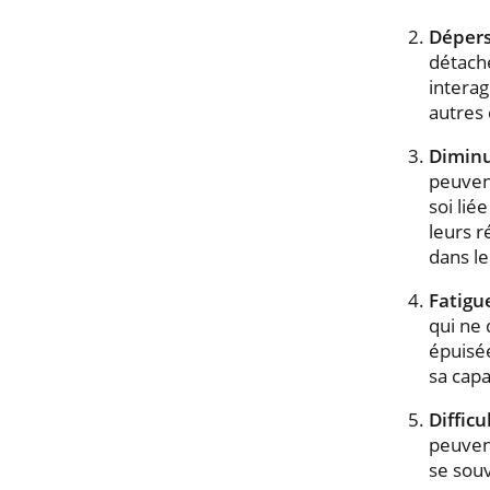
Dépers
détache
interag
autres 
Diminu
peuven
soi lié
leurs r
dans le
Fatigu
qui ne
épuisé
sa capa
Diffic
peuvent
se souv