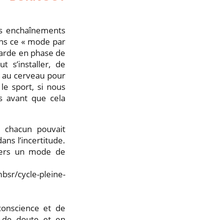
es enchaînements
ans ce « mode par
garde en phase de
t s’installer, de
 au cerveau pour
e sport, si nous
is avant que cela
 chacun pouvait
ans l’incertitude.
 vers un mode de
sr/cycle-pleine-
 conscience et de
s de doute et en