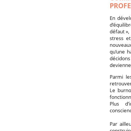
PROFE
En dével
d’équilib
défaut »,
stress e
nouveaux
qu’une h
décidons
devienne
Parmi le
retrouver
Le burno
fonction
Plus d’i
conscien
Par aill
construi