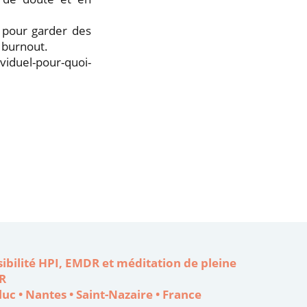
s pour garder des
 burnout.
ividuel-pour-quoi-
ibilité HPI, EMDR et méditation de pleine
R
uc • Nantes • Saint-Nazaire • France