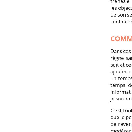
frénésie 
les objec
de son se
continuer
COMME
Dans ces 
règne san
suit et c
ajouter 
un temps
temps de
informati
je suis e
C’est tou
que je pe
de reveni
modérer l