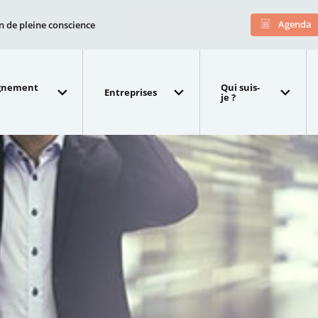
Agenda
n de pleine conscience
gnement
Qui suis-
Entreprises
je ?