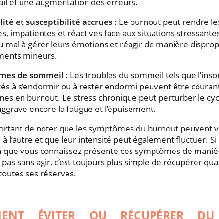
ail et une augmentation des erreurs.
ilité et susceptibilité accrues
: Le burnout peut rendre le
les, impatientes et réactives face aux situations stressante
u mal à gérer leurs émotions et réagir de manière dispro
ents mineurs.
mes de sommeil
: Les troubles du sommeil tels que l’inso
ltés à s’endormir ou à rester endormi peuvent être courant
es en burnout. Le stress chronique peut perturber le cy
aggrave encore la fatigue et l’épuisement.
portant de noter que les symptômes du burnout peuvent v
à l’autre et que leur intensité peut également fluctuer. Si
n que vous connaissez présente ces symptômes de manièr
 pas sans agir, c’est toujours plus simple de récupérer qua
toutes ses réserves.
ENT ÉVITER OU RÉCUPÉRER DU