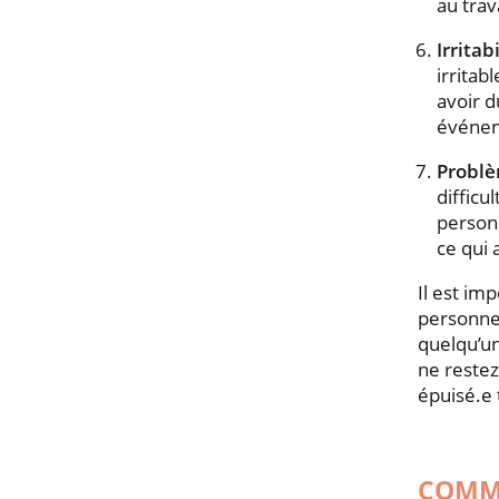
au trav
Irritab
irritab
avoir d
événem
Problè
difficu
personn
ce qui 
Il est im
personne 
quelqu’u
ne restez
épuisé.e 
COMM