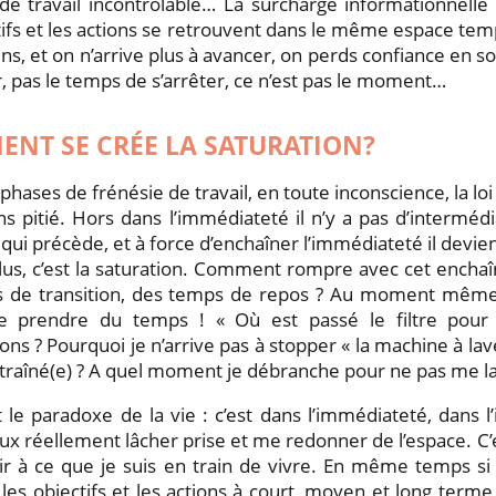
de travail incontrôlable… La surcharge informationnelle n
tifs et les actions se retrouvent dans le même espace tem
ns, et on n’arrive plus à avancer, on perds confiance en so
, pas le temps de s’arrêter, ce n’est pas le moment…
NT SE CRÉE LA SATURATION?
phases de frénésie de travail, en toute inconscience, la lo
s pitié. Hors dans l’immédiateté il n’y a pas d’intermédi
e qui précède, et à force d’enchaîner l’immédiateté il devie
plus, c’est la saturation. Comment rompre avec cet ench
 de transition, des temps de repos ? Au moment même o
 prendre du temps ! « Où est passé le filtre pour 
ons ? Pourquoi je n’arrive pas à stopper « la machine à lav
ntraîné(e) ? A quel moment je débranche pour ne pas me la
t le paradoxe de la vie : c’est dans l’immédiateté, dans l
ux réellement lâcher prise et me redonner de l’espace. C’
r à ce que je suis en train de vivre. En même temps si j
es objectifs et les actions à court, moyen et long terme a