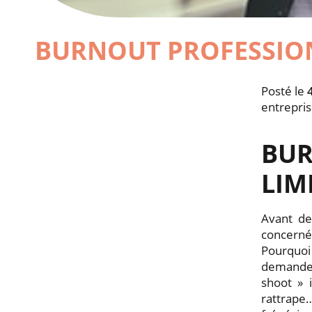
BURNOUT PROFESSION
Posté le
entrepri
BU
LIM
Avant de
concernés
Pourquoi 
demandes
shoot » 
rattrape…