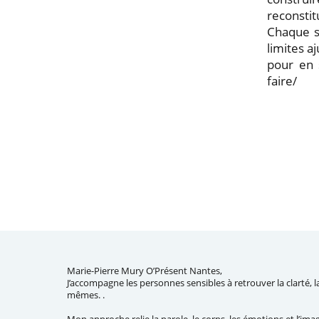
reconsti
Chaque s
limites a
pour en s
faire/
Marie-Pierre Mury O’Présent Nantes,
J’accompagne les personnes sensibles à retrouver la clarté, la 
mêmes. .