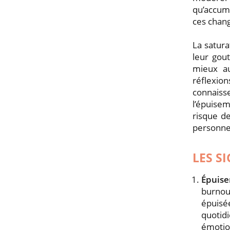
qu’accumu
ces chan
La satura
leur gout
mieux au
réflexion
connaiss
l’épuisem
risque d
personne 
LES S
Épuis
burnou
épuisée
quotidi
émotio