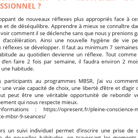
SSIONNEL ?
oppant de nouveaux réflexes plus appropriés face à c
re et de déséquilibre. Apprendre à mieux se connaître d
voir comment il se déclenche sans que nous y prenions 
t d’accélération. Ainsi une nouvelle hygiène de vie peu
 réflexes se développer. Il faut au minimum 7 semaines
abitude au quotidien devienne un réflexe. Tout comme l
 d’en faire 2 fois par semaine, il faudra environ 2 mo
 une habitude.
s participants au programmes MBSR, j’ai vu comment
 une vraie capacité de choix, une liberté d’être et d’agir d
ut peut être une véritable opportunité de rebondir
nement qui nous respecte mieux.
nformations : https://opresent.fr/pleine-conscience-mb
ce-mbsr-9-seances/
eurs un suivi individuel permet d’inscrire une prise de
re de nouvelles habitudes, en traversant les moment