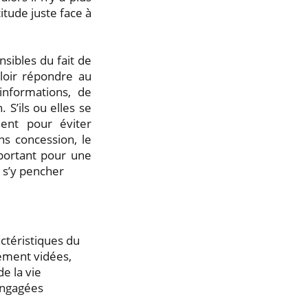
itude juste face à
nsibles du fait de
uloir répondre au
informations, de
 S’ils ou elles se
ment pour éviter
ns concession, le
mportant pour une
 s’y pencher
actéristiques du
ement vidées,
e la vie
engagées