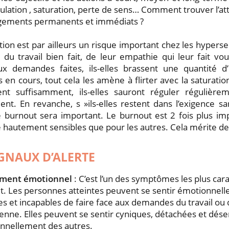
lation , saturation, perte de sens… Comment trouver l’att
gements permanents et immédiats ?
tion est par ailleurs un risque important chez les hyperse
 du travail bien fait, de leur empathie qui leur fait vo
x demandes faites, ils-elles brassent une quantité d’
s en cours, tout cela les amène à flirter avec la saturation.
ent suffisamment, ils-elles sauront réguler régulière
ent. En revanche, s »ils-elles restent dans l’exigence sa
e burnout sera important. Le burnout est 2 fois plus i
hautement sensibles que pour les autres. Cela mérite de
IGNAUX D’ALERTE
ement émotionnel
: C’est l’un des symptômes les plus car
t. Les personnes atteintes peuvent se sentir émotionnell
s et incapables de faire face aux demandes du travail ou d
enne. Elles peuvent se sentir cyniques, détachées et dés
nnellement des autres.