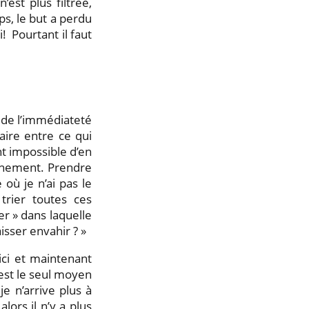
’est plus filtrée,
ps, le but a perdu
i!
Pourtant il faut
i de l’immédiateté
aire entre ce qui
nt impossible d’en
aînement. Prendre
ù je n’ai pas le
trier toutes ces
er » dans laquelle
isser envahir ? »
’ici et maintenant
est le seul moyen
e n’arrive plus à
lors il n’y a plus