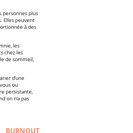
s personnes plus
s. Elles peuvent
portionnée à des
mnie, les
s chez les
cle de sommeil,
arier d’une
 vous ou
e persistante,
nd on n’a pas
 BURNOUT