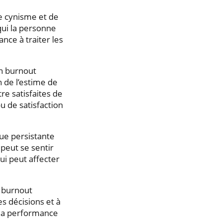
e cynisme et de
qui la personne
nce à traiter les
n burnout
 de l’estime de
tre satisfaites de
u de satisfaction
ue persistante
peut se sentir
i peut affecter
 burnout
s décisions et à
 la performance